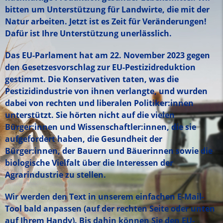
bitten um Unterstützung für Landwirte, die mit der
Natur arbeiten. Jetzt ist es Zeit für Veränderungen!
Dafür ist Ihre Unterstützung unerlässlich.
Das EU-Parlament hat am 22. November 2023 gegen
den Gesetzesvorschlag zur EU-Pestizidreduktion
gestimmt. Die Konservativen taten, was die
Pestizidindustrie von ihnen verlangte, und wurden
dabei von rechten und liberalen Politiker:innen
unterstützt. Sie hörten nicht auf die vielen
Bürger:innen und Wissenschaftler:innen, die sie
aufgefordert haben, die Gesundheit der
Bürger:innen, der Bauern und Bäuerinnen sowie die
biologische Vielfalt über die Interessen der
Agrarindustrie zu stellen.
Wir werden den Text in unserem einfachen E-Mail-
Tool bald anpassen (auf der rechten Seite oder unten
auf Ihrem Handy). Bis dahin können Sie den EU-