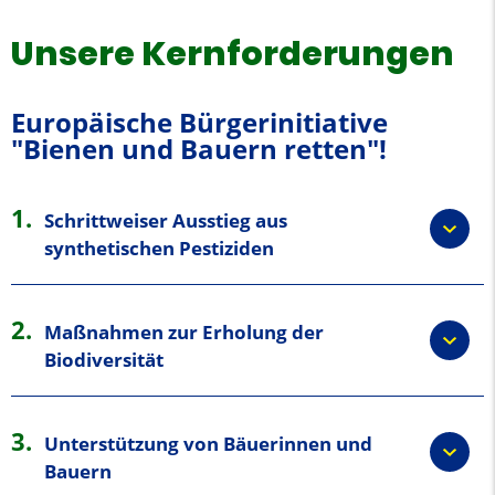
Unsere Kernforderungen
Europäische Bürgerinitiative
"Bienen und Bauern retten"!
Schrittweiser Ausstieg aus
synthetischen Pestiziden
Der Einsatz von synthetischen Pestiziden in der EU-
Landwirtschaft soll bis 2030 um 80% reduziert werden.
Maßnahmen zur Erholung der
Bis 2035 sollen die EU-Mitgliedstaaten komplett
Biodiversität
pestizidfrei sein.
Biotopflächen sollen wiederbelebt und
landwirtschaftliche Flächen so gestaltet werden, dass sie
Unterstützung von Bäuerinnen und
die Artenvielfalt fördern.
Bauern