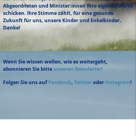
Abgeordneten und Minister:innen Ihre eigenen Worte
schicken. Ihre Stimme zählt, für eine gesunde
Zukunft für uns, unsere Kinder und Enkelkinder.
Danke!
Wenn Sie wissen wollen, wie es weitergeht,
abonnieren Sie bitte
unseren Newsletter!
Folgen Sie uns auf
Facebook
,
Twitter
oder
Instagram
!