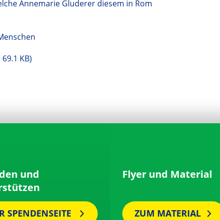
welche Annemarie Gluderer diesem in Rom
e Menschen
69.1 KB)
den und
Flyer und Material
rstützen
R SPENDENSEITE
ZUM MATERIAL