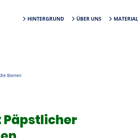
HINTERGRUND
ÜBER UNS
MATERIA
 die Bienen
 Päpstlicher
nen